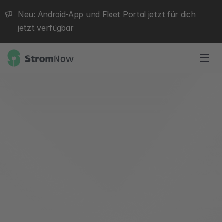
Neu: Android-App und Fleet Portal jetzt für dich 
jetzt verfügbar
#1 EV-App im App Store
Laden für stressfreies 
Fahren
E-Auto laden sollte einfach funktionieren. StromNow zeigt 
dir Live-Stationsdaten, dynamische Ladepreise und EV-
Routenplanung – alles in einer App. Keine Überraschungen, 
kein App-Wechseln.