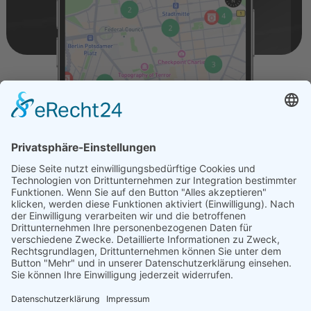
Unsere Vision ist es, die Ära der Elektromobilität zu 
gestalten, indem wir allen Elektroautofahrern – 
unabhängig vom Fahrzeugmodell – ein nahtloses, 
umfassendes und innovatives Ladeerlebnis bieten.
Navigation
Unternehmen
Startseite
Über uns
Preise
Magazin
Business
Kontaktiere uns