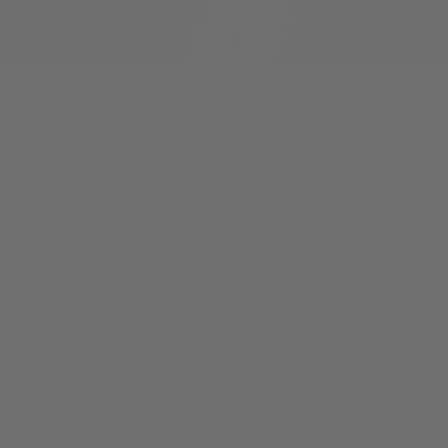
Einfach verlässliches Laden, wo auch immer du unterwegs 
bist.
Über 40.000 Nutzer vertrauen uns bereits
Über 1,1 Millionen Ladepunkte
Zugang zu über 1,1 Millionen Ladepunkten bei 
führenden Betreibern
Unsere besten Features